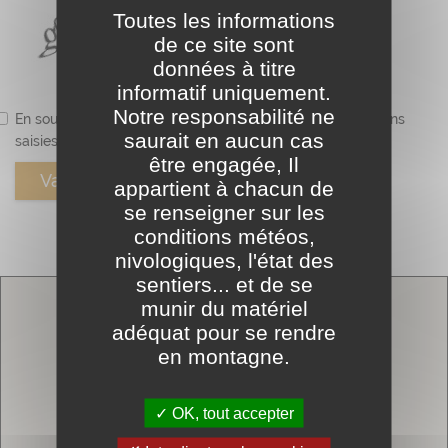
Toutes les informations
de ce site sont
données à titre
informatif uniquement.
Notre responsabilité ne
En soumettant ce formulaire, j'accepte que les informations
saurait en aucun cas
saisies soient utilisées pour me recontacter.
être engagée, Il
appartient à chacun de
* : champs
se renseigner sur les
obligatoires
conditions météos,
nivologiques, l'état des
sentiers... et de se
munir du matériel
adéquat pour se rendre
en montagne.
OK, tout accepter