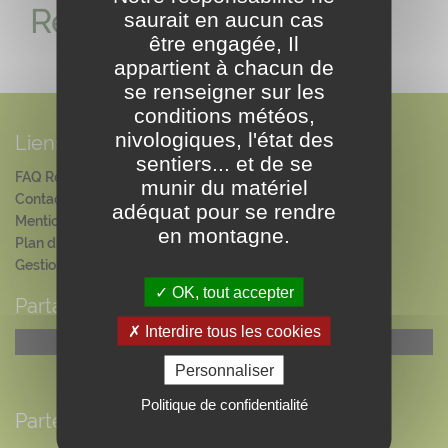
Réserver
saurait en aucun cas
être engagée, Il
appartient à chacun de
se renseigner sur les
conditions météos,
nivologiques, l'état des
Liens
sentiers... et de se
FAQ Réservation
munir du matériel
Contact
adéquat pour se rendre
Mentions légales
en montagne.
Plan du site
Gestion des cookies
OK, tout accepter
Partager
Interdire tous les cookies
AddThis est désactivé.
Autoriser
Personnaliser
Politique de confidentialité
Partenaires