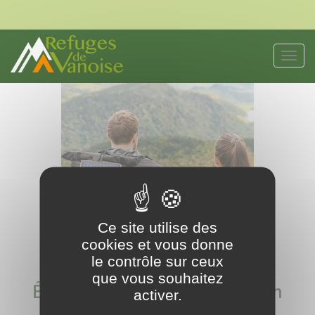
Panneau de gestion des cookies
Toggl
navig
Ce site utilise des
cookies et vous donne
le contrôle sur ceux
que vous souhaitez
Être autonome en énergie en
activer.
refuge