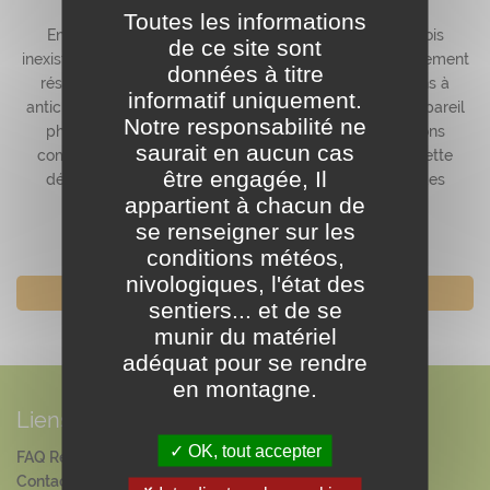
Toutes les informations
En refuge, l'accès à l'électricité est très limité et parfois
de ce site sont
inexistant. L'énergie disponible est précieuse et prioritairement
données à titre
réservée au fonctionnement du lieu. Nous vous invitons à
informatif uniquement.
anticiper vos besoins en autonomie (téléphone, GPS, appareil
Notre responsabilité ne
photo…) avant votre arrivée et à privilégier des solutions
saurait en aucun cas
comme les batteries externes ou panneaux solaires. Cette
être engagée, Il
démarche simple contribue au bon fonctionnement des
appartient à chacun de
refuges et au respect de leur environnement.
se renseigner sur les
conditions météos,
nivologiques, l'état des
Retour
sentiers... et de se
munir du matériel
adéquat pour se rendre
en montagne.
Liens
OK, tout accepter
FAQ Réservation
Contact