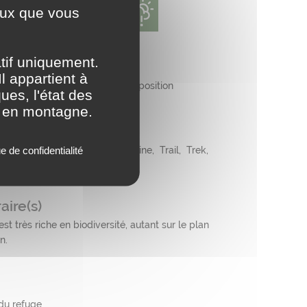
ceux que vous
t parapluie pour les enfants.
atif uniquement.
l appartient à
projecteur peut être mise à disposition
ues, l'état des
e en montagne.
ue de confidentialité
nnée montagne, Randonnée plaine, Trail, Trek,
aire(s)
t très riche en biodiversité, autant sur le plan
n.
 du refuge