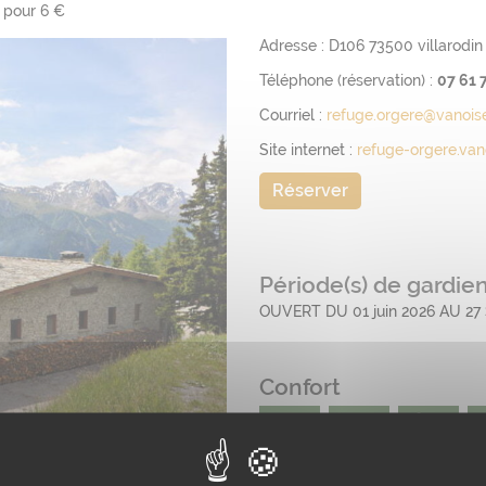
, pour 6 €
Adresse :
D106
73500
villarodi
Téléphone (réservation) :
07 61 
Courriel :
refuge.orgere@vanois
Site internet :
refuge-orgere.va
Réserver
Période(s) de gardi
OUVERT DU 01 juin 2026 AU 2
Confort