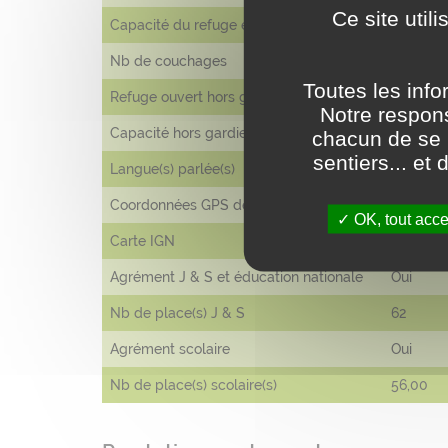
Ce site util
Capacité du refuge en hiver
14
Nb de couchages
62
Toutes les info
Refuge ouvert hors gardiennage
Oui
Notre respons
Capacité hors gardiennage
14
chacun de se r
sentiers... e
Langue(s) parlée(s)
Anglais,
Coordonnées GPS décimales
45.2291
OK, tout acce
Carte IGN
3534 OT 
Agrément J & S et éducation nationale
Oui
Nb de place(s) J & S
62
Agrément scolaire
Oui
Nb de place(s) scolaire(s)
56,00