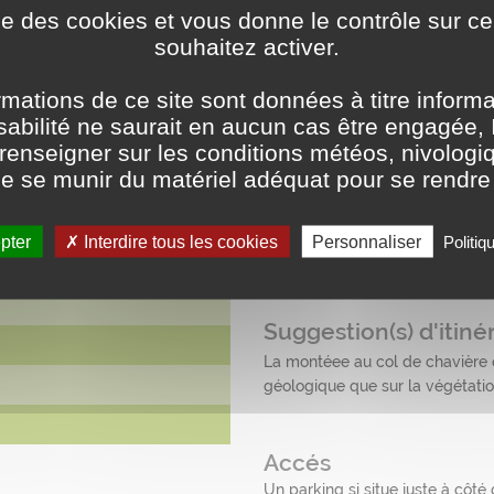
ise des cookies et vous donne le contrôle sur 
souhaitez activer.
Possibilité de bénéficier d'un li
rmations de ce site sont données à titre inform
Présence d'un coin lecture
abilité ne saurait en aucun cas être engagée, I
une salle d'animation avec rétro
enseigner sur les conditions météos, nivologiq
t de se munir du matériel adéquat pour se rendr
 Espagnol.
Activités
30545134, 6.672932032633536
pter
Interdire tous les cookies
Personnaliser
Politiq
Alpinisme, Orientation, Rando
Vélo-de-montagne
les trois-vallées /modane
Suggestion(s) d'itinér
La montéee au col de chavière es
géologique que sur la végétatio
Accés
Un parking si situe juste à côté