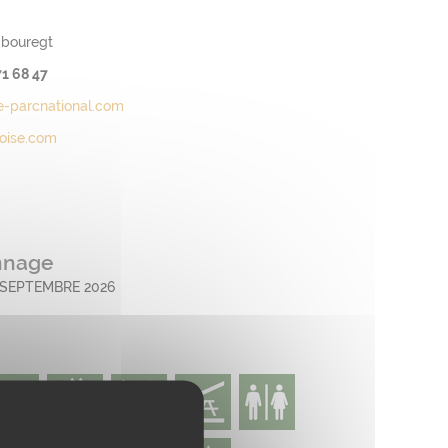
n bouregt
71 68 47
e-parcnational.com
noise.com
ennage
7 SEPTEMBRE 2026