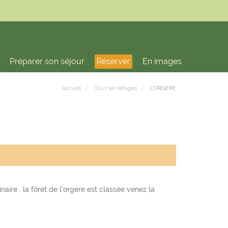
Préparer son séjour
Réserver
En images
Accueil
Tous les refuges
L'ORGERE
naire . la fôret de l'orgère est classée venez la